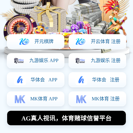
检测案例
资讯中心
关于我们
rohs检测项
资讯中心
NEWS CENTER
目有哪些?