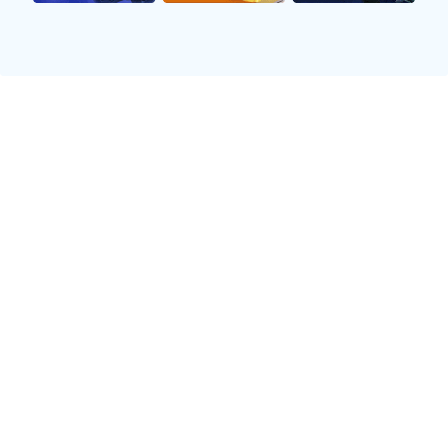
果你是初次接触，可
会问：ROHS检测究竟
我要留言
检测哪些项目?在深圳
又该选择哪家机构来
成ROHS检测?本文将
您解答这些疑问。
ROHS检测项目有
哪些?
ROHS(Restrictio
of Hazardous
Substances)检测标
准，是一项针对电子
气设备中有害物质限
使用的指令。检测项