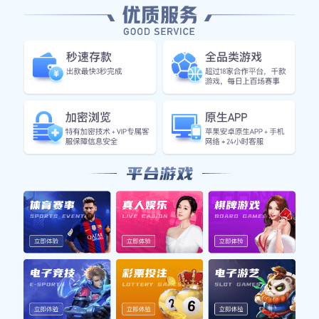
关于我们
ABOUT US
公司简介
资质认证
视频专区
安装
哪些
做个
合作客户
了大
地方
水质