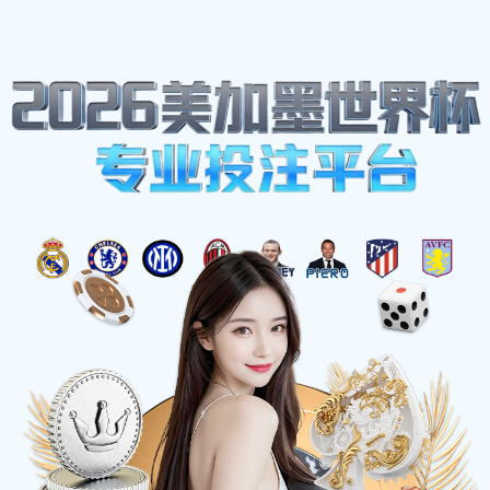
欢迎访问，博鱼(boyu·中国)官方网站-BOYUSPORTS！
网站地图
咨询热线
博鱼(boyu·中国)官方网站-
111 0000
BOYUSPORTS
1111
网站首页
机器人检测
认证类别
化学检测
质检报告