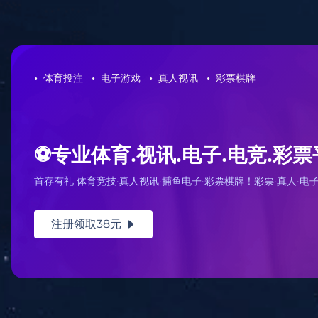
欢迎访问，博鱼(boyu·中国)官方网站-BOYUSPORTS！
博鱼(boyu·中国)官方网站-BOYUSP
网站首页
机器人检测
认证类别