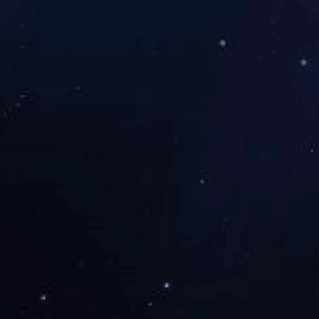
友情链接:
机器人检测
认证类别
电池检测
CE认证
电瓷兼容检测
FCC认证
电气检测
埃及GOEIC认证和NFSA认证
环境适应性检测
出口商核实EVS认证
机器人电机检测
电池检测认证
机器人减速器检测
肯尼亚PVOC认证
水静压力检测
尼日利亚 SONCAP认证
性能检测
沙特阿拉伯SABER认证
噪声检测
生产商核实-OVS认证