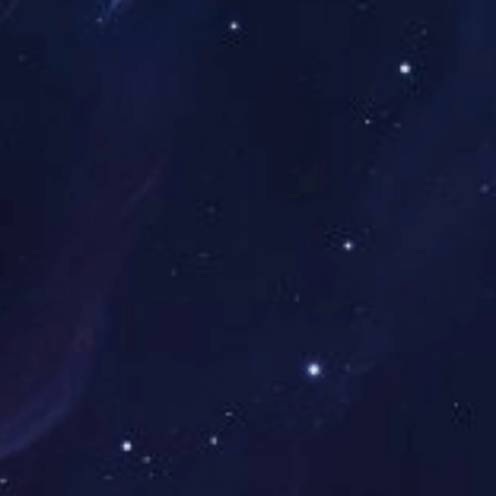
苯酚检测
首页
上一页
1
下一页