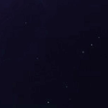
boyu·中国)官方网站-BOYUSPORTS。我们秉承体育精神，传递运动价值，为用户