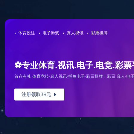
欢迎访问，博鱼(boyu·中国)官方网站-BOYUSPORTS！
博鱼(boyu·中国)官方网站-BOYUSP
网站首页
机器人检测
认证类别