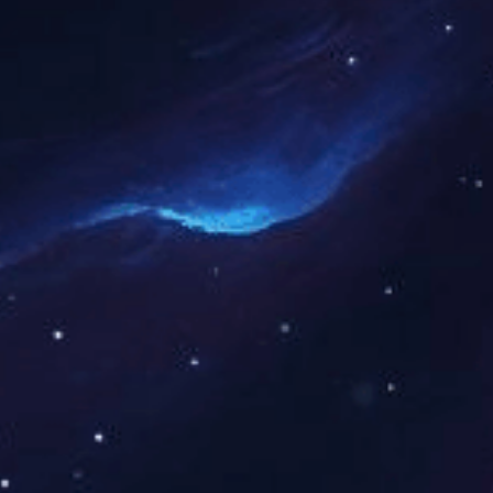
博鱼Boyu：体
博鱼Boyu，一个在
以其卓越的运动才能
数人的关注与赞誉。他
2026-08-01
博鱼(boyu·中国)官方网站-BOYUSPORTS博鱼(boyu·中国)官方网站-
打造集资讯、社区、服务于一体的综合性体育门户。博鱼体育，与您一同