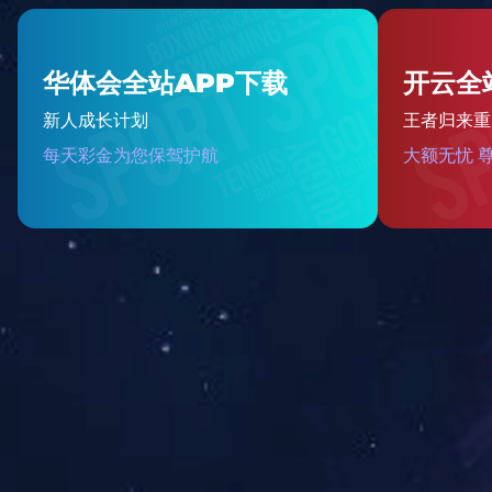
资讯中心
NEWS CENTER
资讯中心
NEWS CENTER
公司动态