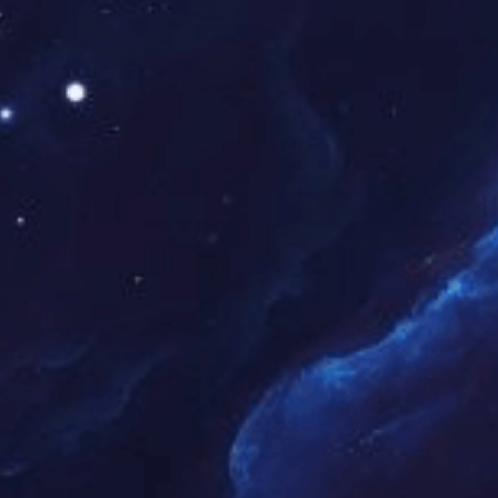
育：运动的魅力所在
博鱼boyu：体育赛事的焦点
：运动的魅力所在在现代社
博鱼boyu：体育赛事的焦点在体
加快，人们往往忽视了身
运动员们的每一次努力和奋斗都是
，运动不仅能···
爱和对胜利的追求。他们通过自己的·
>
2026-08-03