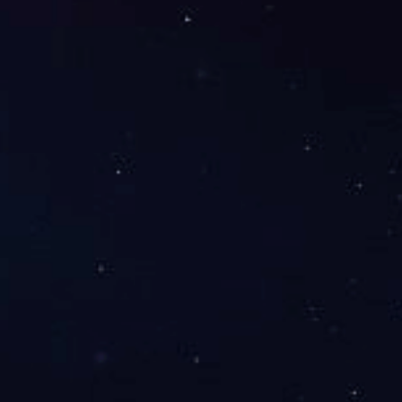
新闻资讯
关于我们
报告
公司动态
公司简介
报告
行业资讯
资质认证
常见问题
视频专区
报告
合作客户
实验室
联系我们
告