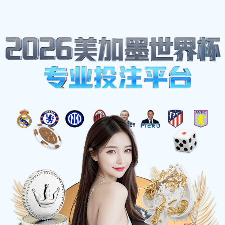
网站地图
博鱼(boyu·中国)官方网站-BOYUSPORTS
☰
噪声检测
电池检测
电瓷兼容检测
电气检测
环境适应性检测
机器人电机检测
机器人减速器检测
水静压力检测