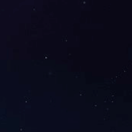
boyu·中国)官方网站-BOYUSPORTS。我们秉承体育精神，传递运动价值，为用户
新闻资讯
关于我们
报告
公司动态
公司简介
报告
行业资讯
资质认证
常见问题
视频专区
报告
合作客户
实验室