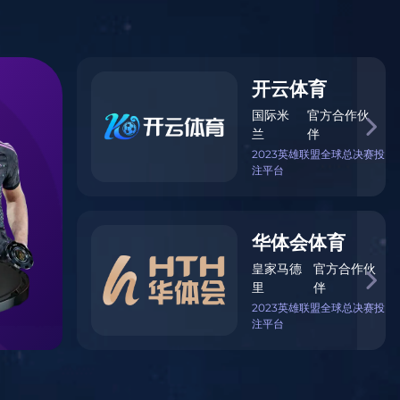
网站地图
咨询热线
111 0000 1111
讯中心
关于我们