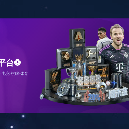
ORTS
化学检测
质检报告
检测案例
资