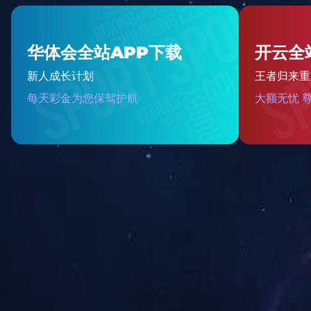
机器人减速器检测
机器人检测
电池检测