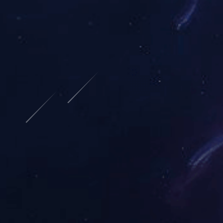
电瓷兼容检测
电气检测
机器人
环境适应性检测
机器人电机检测
机器人减速器检测
水静压力检测
性能检测
噪声检测