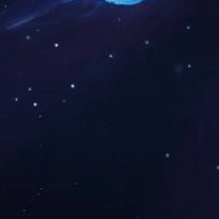
博鱼(boyu·中国)官方网站-BOYUSPORTS博鱼(boyu·中国)官方网站-
打造集资讯、社区、服务于一体的综合性体育门户。博鱼体育，与您一同
友情链接:
机器人检测
认证类别
电池检测
CE认证
电瓷兼容检测
FCC认证
电气检测
埃及GOEIC认证和NFSA认证