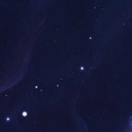
E认证
首页
上一页
1
下一页