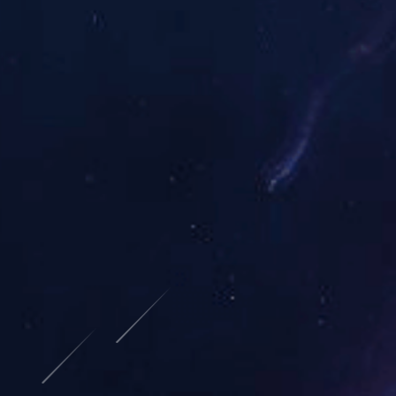
电子电器质检报告
服装质检报告
招投
机械设备质检报告
建材质检报告
京东质检报告
拼多多质检报告
食品质检报告
淘宝质检报告