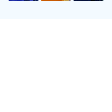
检报
京东质检报告
告
拼多多质检报告
首
上
下
尾
食品质检报告
页
一
一
页
页
页
淘宝质检报告
天猫质检报告
亚马逊质检报告
招投标质检报告