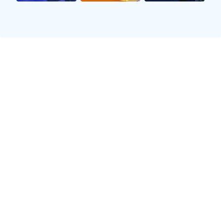
您的意见与建议将是我们前进的动
盟的“通行
美国
力！
证”，但很
认
多企业对其
产
流程、要求
国
和常见问题
键
存在疑惑。
槛
本文将系统
企
性解答关于
求
CE认证的
价
我要留言
10个···
问
系
2025-
>
关于
12-11
20
12-