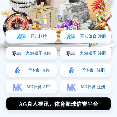
检测案例
资讯中心
关于我们
常见问题
COMMON PROBLEM