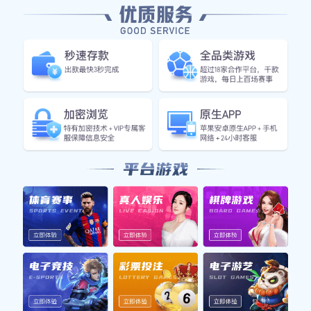
资讯中心
NEWS CENTER
公司动态
行业资讯
深圳出口
美
欧盟CE
认
常见问题
认证常见
问
问题解答
（2
在线留言
最
CE认证是
感谢您为我们提供的反馈意见
版）
产品出口欧