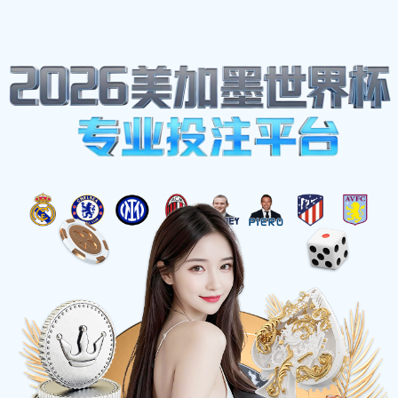
欢迎访问，博鱼(boyu·中国)官方网站-BOYUSPORTS！
网站地图
咨询热线
博鱼(boyu·中国)官方网站-
111 0000
BOYUSPORTS
1111
网站首页
机器人检测
认证类别
化学检测
质检报告