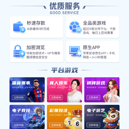
公司动态
是什么？核
行业资讯
心原理、应
常见问题
用场景与实
在线留言
践指南
感谢您为我们提供的反馈意见
您的意见与建议将是我们前进的动
时间：2025-10-14 访
力！
问量：1322