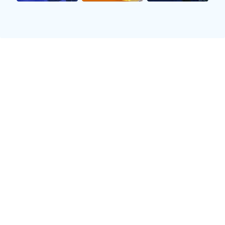
SONCAP
电池检测认证
认证
肯尼亚PVOC认证
首
上
下
尾
尼日利亚 SONCAP认证
页
一
一
页
页
页
沙特阿拉伯SABER认证
生产商核实-OVS认证
在线留言
感谢您为我们提供的反馈意见
您的意见与建议将是我们前进的动
力！