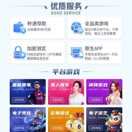
认证类别
CE认证
FCC认证
埃及GOEIC认证和NFSA认
证
尼日
利亚
出口商核实EVS认证