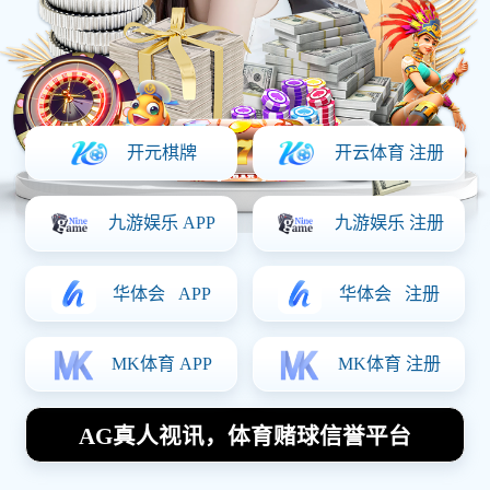
博鱼Boyu，一个在体育界崭露头角的明星，他的崛起之路充满了艰辛
与挑战。从一名无名小卒到成为众人瞩目的焦点，博鱼的故事激励着
无数追梦人。
博鱼的童年并不顺遂，他出生于一个普通的家庭，从小就对体育运动
充满热情。然而，由于家境贫寒，博鱼无法得到足够的训练和指导，
这使得他在起跑线上就落后于其他有天赋的孩子。尽管如此，博鱼并