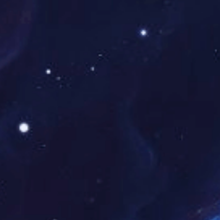
活力的名字，在运动场上焕发出新的光彩。他不仅仅是一名运动员，更是一
令人惊叹。他的速度如同闪电一般，敏捷如猎豹。在短跑比赛中，他总能以
记录。无论是力量还是技巧，博鱼Boyu都展现出了卓越的运动能力。
仅仅满足于自己的成就。他深知，只有不断挑战自我，才能实现更高的目标
试，都让他更加了解自己，也让他变得更加坚韧。
博鱼Boyu还积极参与社会公益活动。他用自己的行动传递着正能量，鼓
因此，他经常组织和参与各种体育活动，让更多的人感受到运动的魅力。
我们，每个人都有自己的闪光点，只要勇敢地追求梦想，就能创造出属于自
上的新力量。