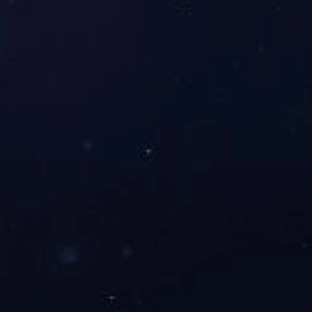
化学检测
质检报告
CPC认证
电商平台质检
EN71检测
电子电器质检
MSDS报告
服装质检报告
REACH检测
机械设备质检
RoHS检测
建材质检报告
WEEE指令
京东质检报告
酚类化合物检测
拼多多质检报
镉含量Cd检测
食品质检报告
甲醛检测
淘宝质检报告