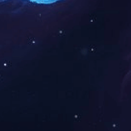
CE认证选购全攻略：电子产
什么是尼日利亚SONCAP
博鱼(boyu·中国)官方网站-BOYUSPORTS博鱼(boyu·中国)官方网站-
打造集资讯、社区、服务于一体的综合性体育门户。博鱼体育，与您一同
友情链接: