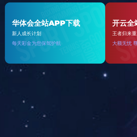
资讯中心
NEWS CENTER
公司动态
行业资讯
常见问题
在线留言