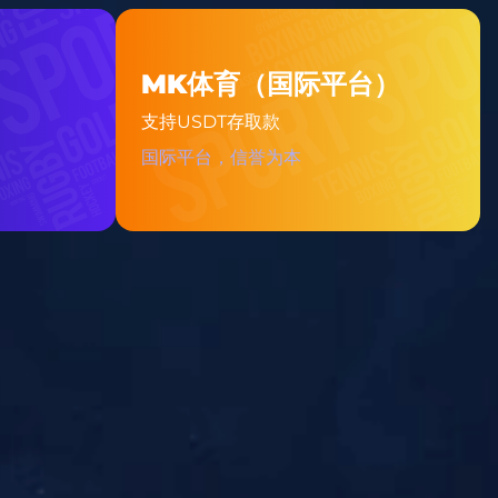
上的新力量
1409