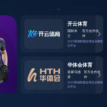
网站地图
咨询热线
111 0000 1111
讯中心
关于我们