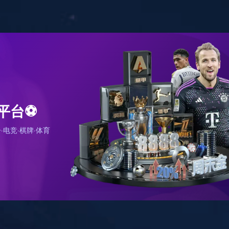
ORTS
化学检测
质检报告
检测案例
资