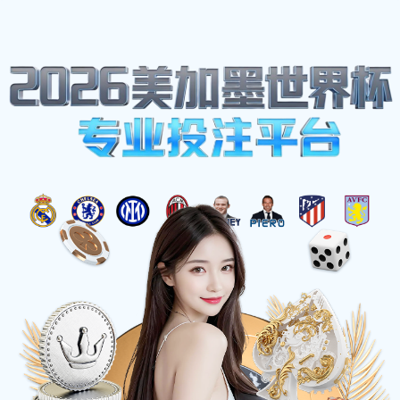
欢迎访问，博鱼(boyu·中国)官方网站-BOYUSPORTS！
网站地图
咨询热线
博鱼(boyu·中国)官方网站-
111 0000
BOYUSPORTS
1111
网站首页
机器人检测
认证类别
化学检测
质检报告