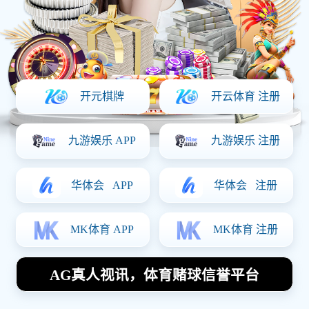
检测案例
资讯中心
关于我们
博鱼Boyu体
资讯中心
NEWS CENTER
育：电竞运