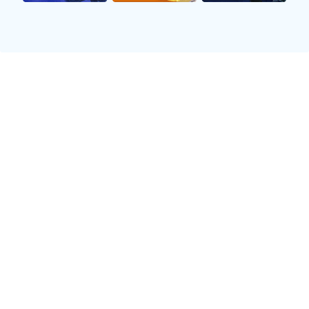
星。从2017年开始，随着
《英雄联盟》等国际顶级
我要留言
赛事的引进，博鱼Boyu
体育迅速崛起，成为国内
电竞市场的领军者。然
而，随着电竞产业的不断
发展，博鱼Boyu体育也
面临着新的挑战和机遇。
首先，博鱼Boyu体育需
要加强与国内外知名电竞
团队的合作。通过引进优
秀的电竞人才和教练团
队，提高自身的竞技水平
和训练质量。同时，与其
他电竞俱乐部建立友好合
作关系，共同举办线上线