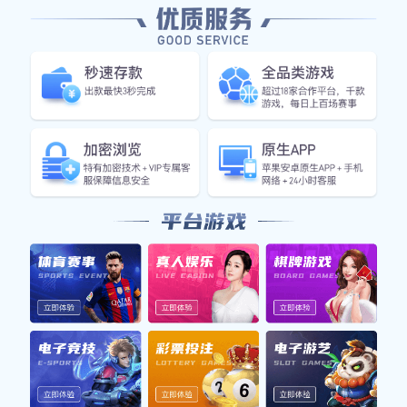
公司动态
动的新篇章
行业资讯
时间：2026-06-21 访
问量：1435
常见问题
在线留言
感谢您为我们提供的反馈意见
您的意见与建议将是我们前进的动
力！
博鱼Boyu体育：电竞运
动的新篇章
在电子竞技的浪潮中，博
鱼Boyu体育以其独特的
魅力和无限的潜力，成为
了电竞界的一颗璀璨明