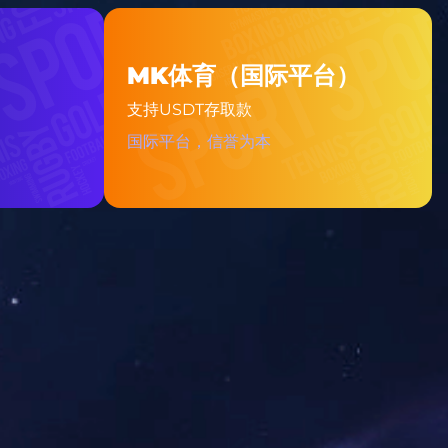
证书
1264