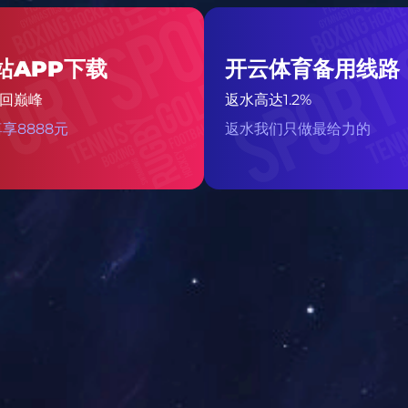
实用新型专利
时间：2025-03-21 访问量：