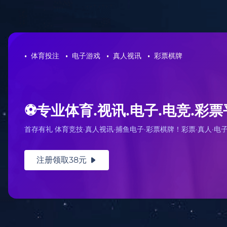
欢迎访问，博鱼(boyu·中国)官方网站-BOYUSPORTS！
博鱼(boyu·中国)官方网站-BOYUSP
网站首页
机器人检测
认证类别