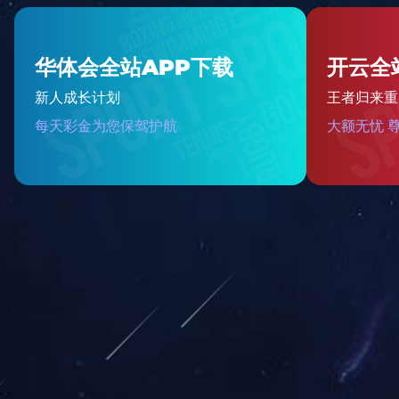
关于我们
ABOUT US
公司简介
资质认证
视频专区
合作客户