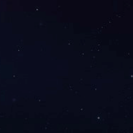
新闻资讯
关于我们
报告
公司动态
公司简介
报告
行业资讯
资质认证
常见问题
视频专区
报告
合作客户
实验室
联系我们
告
告