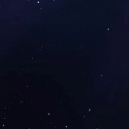
机器人检测
认证类别
电池检测
CE认证
电瓷兼容检测
FCC认证
电气检测
埃及GOEIC认证和NFSA认证
环境适应性检测
出口商核实EVS认证
机器人电机检测
电池检测认证
机器人减速器检测
肯尼亚PVOC认证
水静压力检测
尼日利亚 SONCAP认证
性能检测
沙特阿拉伯SABER认证
噪声检测
生产商核实-OVS认证