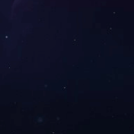
化学检测
质检报告
CPC认证
电商平台质检
EN71检测
电子电器质检
MSDS报告
服装质检报告
REACH检测
机械设备质检
RoHS检测
建材质检报告
WEEE指令
京东质检报告
酚类化合物检测
拼多多质检报
镉含量Cd检测
食品质检报告
甲醛检测
淘宝质检报告
邻苯二甲酸盐检测
天猫质检报告
镍释放量检测
亚马逊质检报