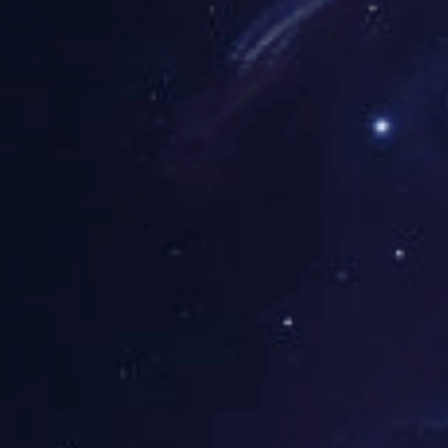
3. Standa
CE认证的核心是
技术文件
官方审核经验的工程师团队
成合规声明，确保文件的
导致的重复整改——某佛
4. Safeg
华锦检测‘4S’体系的终极
法规更新，24小时内通
（如某灯具企业因能效等
RoHS 2.0物质含量
理论是灰色的，而实践是
客户背景：中山某灯具企业
55015）、安全（EN