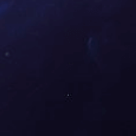
光危害类别降至‘无风险类’；
书；
亚马逊欧洲站上架后，首月销量突破3000台，销售额达6万欧元，2023
的‘安全垫’。”
：华锦检测的长期价值
决方案。作为深圳本土12年的检测机构，我们始终以‘科学严谨、客户至上’为
名欧盟审核经验的工程师团队、7×24小时响应机制，为电子、机械、灯具
助企业从‘被动应对认证’转向‘主动管理合规’，将认证痛点转化为市场竞争
品快速、合规进入欧洲市场，抢占海外商机。
小家电
认证机构、机器人
认证机构、智能家电
认证机构、智能风扇
CE
CE
CE