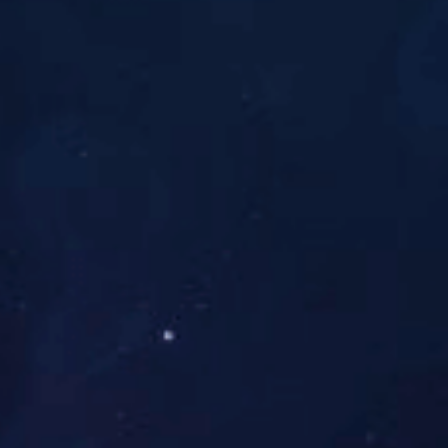
欧盟的‘拦路虎’？
中国第三方检测市场报告，电子企业出口欧盟的CE认证痛点集中在四个维
、环保等多维度检测，企业缺乏专业能力）、
法规更新快
（如RoHS 2.0新
被欧盟海关扣货或市场监督罚款）。这些痛点不仅增加了企业的时间成本与
五促销产品未能上架，直接损失12万欧元。
检测‘4S’体系的颠覆性逻辑