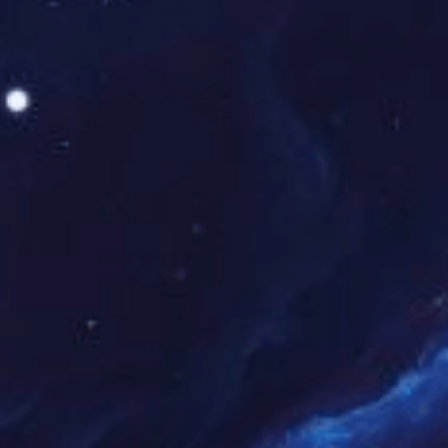
rdization：合规技术文件体系，通过率99%
（TCF）
——需符合欧盟No 765/2008法规要求，包含产品说明书
提供，采用‘本地化+标准化’模式：首先，根据产品特性匹配欧盟标准模板
一致性；最后，提供中英双语技术咨询，响应时效不超过4小时。截至20
山机械企业的技术文件曾被海外代理机构多次退回，华锦工程师重新编制
uard：全周期风险预警，让合规长治久安
目标，是
长期合规
。为此，华锦建立了两大保障机制：一是
法规数据库
——
知客户并提供整改建议；二是
合规培训
——定期举办‘CE认证合规沙龙’，
级不达标被罚款5万欧元），帮助企业理解‘合规不仅是认证，更是市场风险
，避免了德国市场监管机构的抽查罚款（最高20万欧元）。
四、实战验证：中山灯具企业的
检验真理的唯一标准。让我们通过中山某灯具企业的案例，看华锦‘4S’体
（2023年销售额1800万元），首次进入亚马逊欧洲站，需完成LED面
 60598）、能效（ERP指令）三大类检测，原计划找海外代理，预算3万元