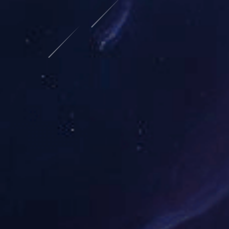
传统CE认证服务多停留
高）。华锦检测作为深圳本
Standardizatio
1. Surv
华锦检测‘4S’体系的第一
磁兼容、MD机械安全）与
危害类别C类’超标，及时
优化电路设计，将首次检测
2. Spee
华锦的核心优势在于
本地
锦推出‘7日极速通道’
产品，需通过亚马逊欧洲站
认证周期缩短50%，费用降