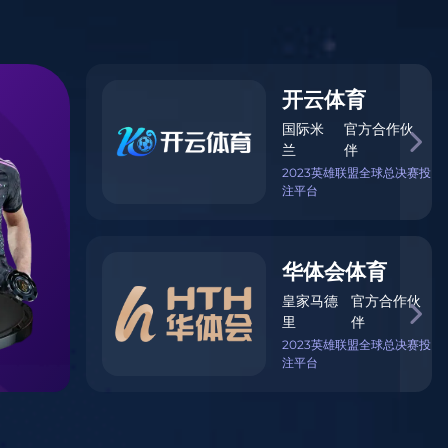
网站地图
咨询热线
111 0000 1111
讯中心
关于我们