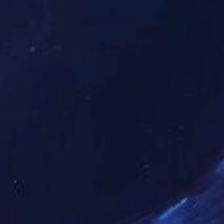
，国内中小型机构资质不全、技术能力弱（依赖外发检测，信息泄露风险
E认证‘4S’护航体系
（Survey技术预审核、Speed极速流程、
合规’，为企业提供从‘风险预判’到‘长期合规’的全周期解决方案。
构建CE认证的‘安全屏障’
具、机械臂、消费电子），匹配欧盟相关指令（如LVD低电压、EMC电
识别潜在风险。例如，中山某LED面板灯企业在预审核中，工程师发现产品‘蓝光
臂产品，预审核中识别到‘安全相关控制系统性能等级未达PL d’，提前
期
机构认可的设备，可独立完成全部检测项目（无需外发）。在此基础上，华
，将检测周期压缩至7个工作日。例如，深圳某智能硬件企业的LED台灯
rime Day前上架，首月销量突破5000台。相比海外代理机构，华锦的