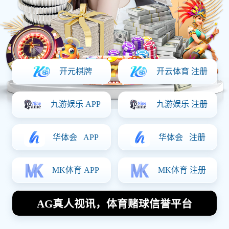
检测案例
资讯中心
关于我们
实验室
关于我们
ABOUT US
时间：2025-06-06 访
问量：1406