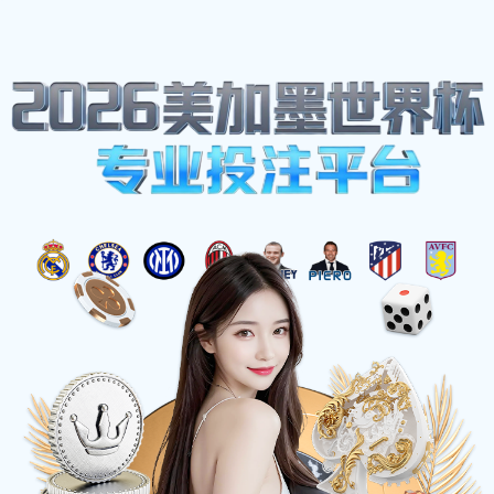
欢迎访问，博鱼(boyu·中国)官方网站-BOYUSPORTS！
网站地图
咨询热线
博鱼(boyu·中国)官方网站-
111 0000
BOYUSPORTS
1111
网站首页
机器人检测
认证类别
化学检测
质检报告