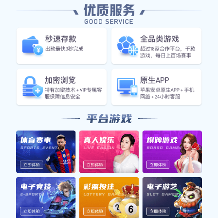
公司简介
资质认证
视频专区
上一篇：
中海石油
下一篇：
深圳水务集团
合作客户
实验室
联系我们
联系我们
博鱼(boyu·中国)官方网站-