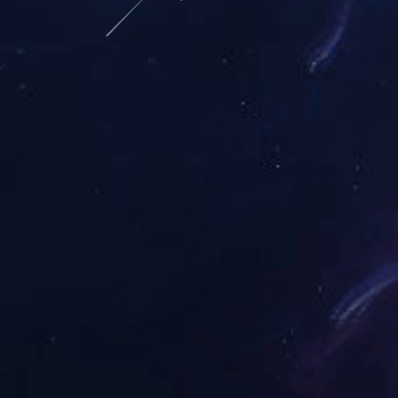
FCC认证
埃及GOEIC认证和NFSA认
证
生产商核
出口商核实EVS认证
电池检测认证
肯尼亚PVOC认证
尼日利亚 SONCAP认证
沙特阿拉伯SABER认证