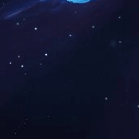
四川博鱼(boyu·中国)官方网站-BOYUSPORTS四川博鱼(boyu·中国)官
值，为用户打造集资讯、社区、服务于一体的综合性体育门户。博鱼体育
友情链接:
机器人检测
认证类别
电池检测
CE认证
电瓷兼容检测
FCC认证
电气检测
埃及GOEIC认证和NFSA认证