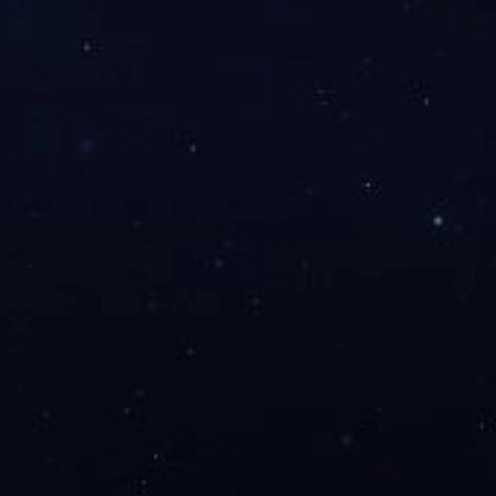
报告
合作客户
实验室
联系我们
告
告
告