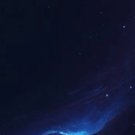
生产商核实-OVS认证
在线留言
感谢您为我们提供的反馈意见
您的意见与建议将是我们前进的动
力！
我要留言