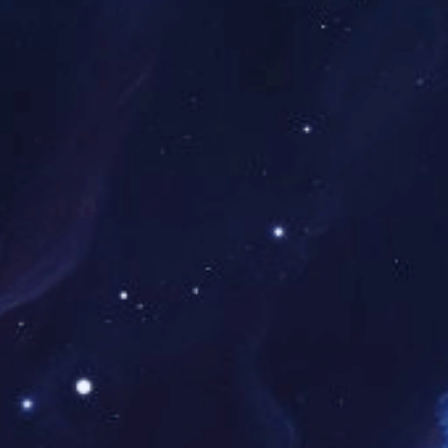
实-OVS认证
首页
上一页
1
下一页