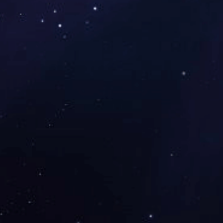
机器人检测
认证类别
电池检测
CE认证
电瓷兼容检测
FCC认证
电气检测
埃及GOEIC认证和NFSA认证
环境适应性检测
出口商核实EVS认证
机器人电机检测
电池检测认证
机器人减速器检测
肯尼亚PVOC认证
水静压力检测
尼日利亚 SONCAP认证
性能检测
沙特阿拉伯SABER认证
噪声检测
生产商核实-OVS认证