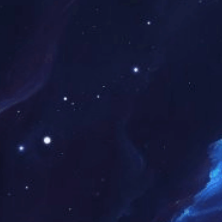
名教授，高级工程师，中级工程师等。实验室总面积超过1000
仪、分光光度计、测汞仪、敞开式旋转挂片腐蚀试验仪等检测设
二氧化碳分析仪、空气微生物采样器等。
企
以精品
核
诚信、