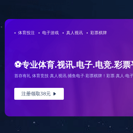
欢迎访问，广西博鱼(boyu·中国)官方网站-BOYUSPORTS！
广西博鱼(boyu·中国)官方网站-BOY
网站首页
机器人检测
认证类别