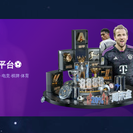
USPORTS
化学检测
质检报告
检测案例
资