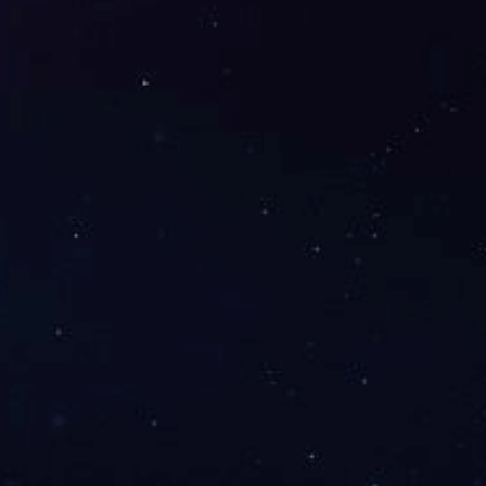
新闻资讯
关于我们
报告
公司动态
公司简介
报告
行业资讯
资质认证
常见问题
视频专区
报告
合作客户
实验室
联系我们
告