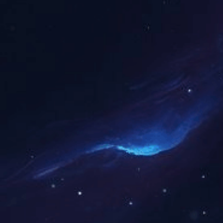
我要留言
广西博鱼(boyu·中国)官方网站-BOYUSPORTS广西博鱼(boyu·中国)官
值，为用户打造集资讯、社区、服务于一体的综合性体育门户。博鱼体育
友情链接: