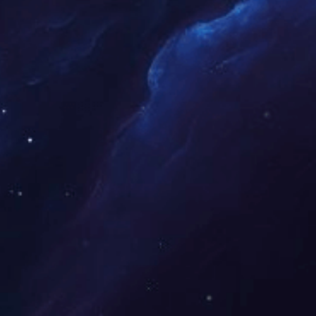
经
以诚信
方网站-BOYUSPORTS - 🧧🧧😄😄✅【028yxx.com】✅欢迎来到
，与您一同感受赛场内外的激情与感动！